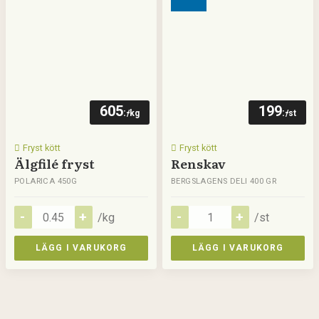
605
199
:-
:-
/kg
/st
Fryst kött
Fryst kött
Älgfilé fryst
Renskav
POLARICA 450G
BERGSLAGENS DELI 400 GR
/kg
/st
LÄGG I VARUKORG
LÄGG I VARUKORG