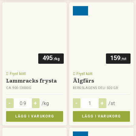
495
159
:-
:-
/kg
/st
Fryst kött
Fryst kött
Lammracks frysta
Älgfärs
CA 900-13000G
BERGSLAGENS DELI 500 GR
/kg
/st
LÄGG I VARUKORG
LÄGG I VARUKORG