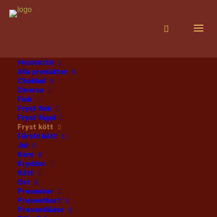
PRODUKTER
Alla produkter
Hem
Reninnerfilé
Choklad
Diverse
Fisk
Fryst fisk
Fryst fågel
Fryst kött
Färskt kött
Jul
Korv
Reninnerfilé
Kryddor
Kött
Ost
POLARICA
Presenter
745
:-
Presentkort
Presentlådor
/kg