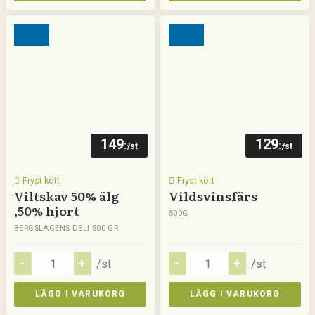
149
129
:-
:-
/st
/st
Fryst kött
Fryst kött
Viltskav 50% älg
Vildsvinsfärs
,50% hjort
500G
BERGSLAGENS DELI 500 GR
/st
/st
LÄGG I VARUKORG
LÄGG I VARUKORG