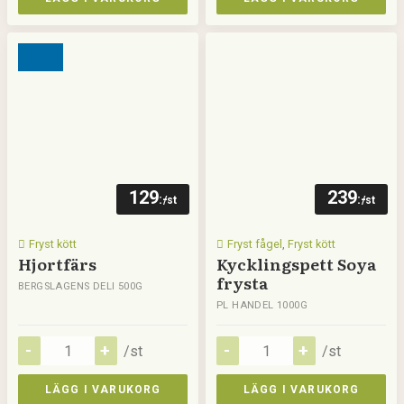
129
239
:-
:-
/st
/st
Fryst kött
Fryst fågel
,
Fryst kött
Hjortfärs
Kycklingspett Soya
frysta
BERGSLAGENS DELI 500G
PL HANDEL 1000G
/st
/st
LÄGG I VARUKORG
LÄGG I VARUKORG