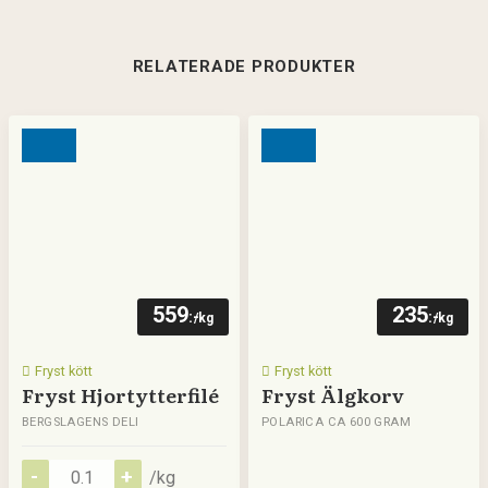
RELATERADE PRODUKTER
559
235
:-
:-
/kg
/kg
Fryst kött
Fryst kött
Fryst Hjortytterfilé
Fryst Älgkorv
BERGSLAGENS DELI
POLARICA CA 600 GRAM
/kg