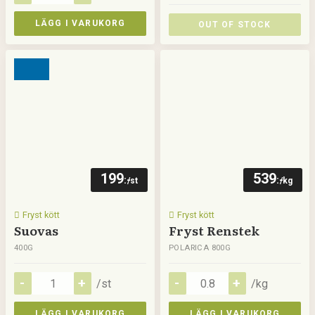
LÄGG I VARUKORG
OUT OF STOCK
199
539
:-
:-
/st
/kg
Fryst kött
Fryst kött
Suovas
Fryst Renstek
400G
POLARICA 800G
/st
/kg
LÄGG I VARUKORG
LÄGG I VARUKORG