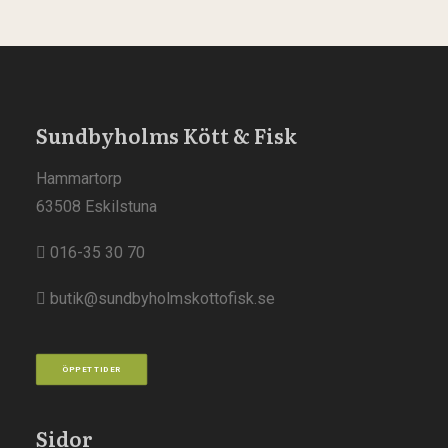
Sundbyholms Kött & Fisk
Hammartorp
63508 Eskilstuna
016-35 30 70
butik@sundbyholmskottofisk.se
ÖPPETTIDER
Sidor