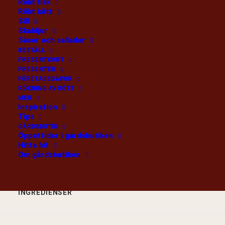
Rökt fisk
Rökt kött
Sill
Fryst, nordisk
Skaldjur
Såser och sallader
/kg
BESTÄLL
LÄGG I VARUKORG
PRESENTKORT
PRESENTER
FÖRETAGSGÅVOR
RÖKNING AV KÖTT
Kategori
Fryst kött
MER
Inspiration
Tips
GÅRDSBUTIK
Öppettider i gårdsbutiken
Hitta hit
Om gårdsbutiken
INGREDIENSER
RECENSIONER 
INGREDIENSER