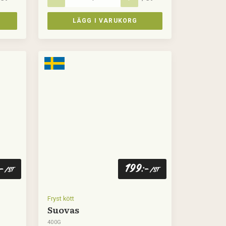
LÄGG I VARUKORG
199
:-
:-
/st
/st
Fryst kött
Suovas
400G