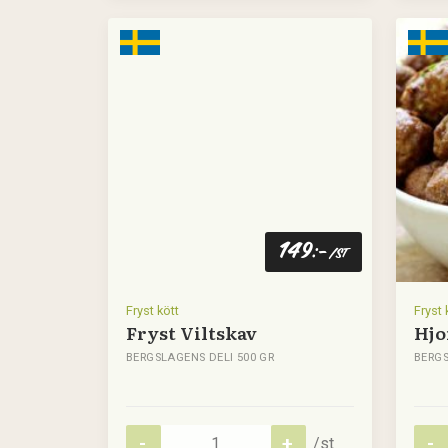
149
:-
/st
Fryst kött
Fryst 
Fryst Viltskav
Hjo
BERGSLAGENS DELI 500 GR
BERGS
/st