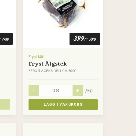
399
-
:-
/kg
/kg
Fryst kött
Fryst Älgstek
BERGSLAGENS DELI CA 800G
/kg
LÄGG I VARUKORG