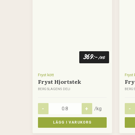
369
:-
/kg
Fryst kött
Fryst 
Fryst Hjortstek
Fry
BERGSLAGENS DELI
BERGS
/kg
LÄGG I VARUKORG