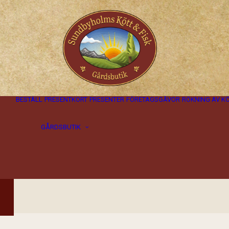
BESTÄLL
PRESENTKORT
PRESENTER
FÖRETAGSGÅVOR
RÖKNING AV K
Öppettider i
GÅRDSBUTIK
gårdsbutiken
Hitta hit
Om gårdsbutiken