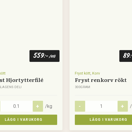
559
89
:-
/kg
kött
Fryst kött
,
Korv
st Hjortytterfilé
Fryst renkorv rökt
LAGENS DELI
300GRAM
/kg
/
LÄGG I VARUKORG
LÄGG I VARUKORG