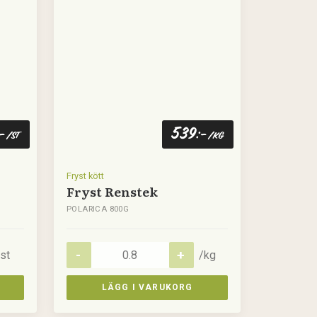
539
:-
:-
/st
/kg
Fryst kött
Fryst Renstek
POLARICA 800G
st
/kg
LÄGG I VARUKORG