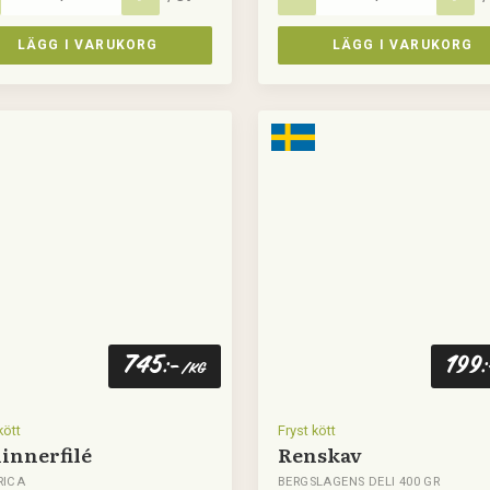
LÄGG I VARUKORG
LÄGG I VARUKORG
745
199
:-
/kg
kött
Fryst kött
innerfilé
Renskav
RICA
BERGSLAGENS DELI 400 GR