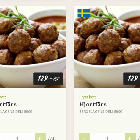
129
129
:-
/st
kött
Fryst kött
rtfärs
Hjortfärs
LAGENS DELI 500G
BERGSLAGENS DELI 500G
/st
/