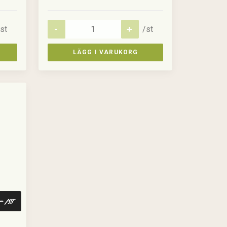
st
/st
LÄGG I VARUKORG
:-
/st