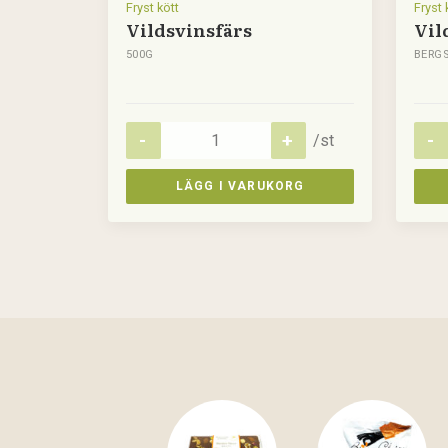
Fryst kött
Fryst 
Vildsvinsfärs
Vil
500G
BERGS
/st
LÄGG I VARUKORG