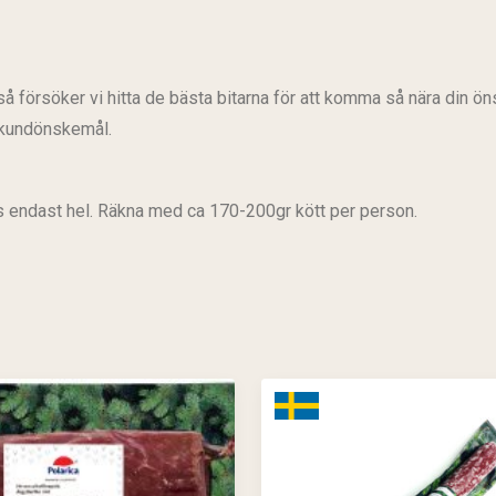
å försöker vi hitta de bästa bitarna för att komma så nära din ö
r kundönskemål.
js endast hel. Räkna med ca 170-200gr kött per person.