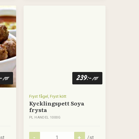
239
:-
:-
/st
/st
Fryst fågel
,
Fryst kött
Kycklingspett Soya
frysta
PL HANDEL 1000G
st
/st