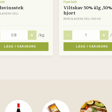
kött
Fryst kött
dsvinsstek
Viltskav 50% älg ,50%
hjort
LAGENS DELI
BERGSLAGENS DELI 500 GR
/kg
/
LÄGG I VARUKORG
LÄGG I VARUKORG