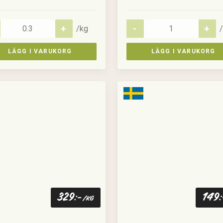
/kg
/
LÄGG I VARUKORG
LÄGG I VARUKORG
329
149
:-
/kg