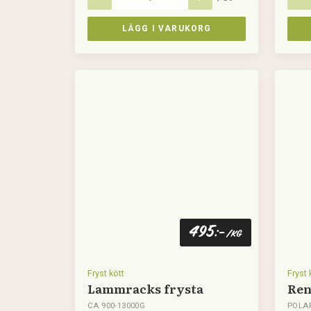
LÄGG I VARUKORG
495
:-
/kg
Fryst kött
Fryst 
Lammracks frysta
Ren
CA 900-13000G
POLA