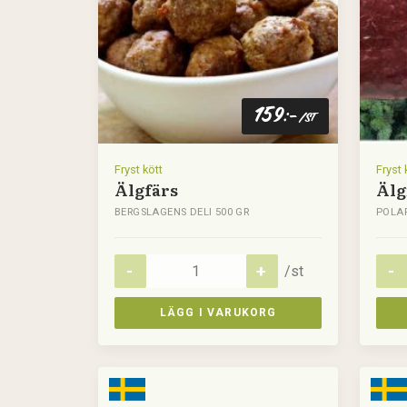
159
:-
/st
Fryst kött
Fryst 
Älgfärs
Älg
BERGSLAGENS DELI 500 GR
POLAR
/st
LÄGG I VARUKORG