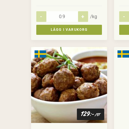
/kg
LÄGG I VARUKORG
129
:-
/st