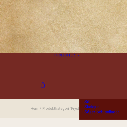
Alla produkter
Choklad
Diverse
Fisk
Fryst fisk
Fryst fågel
Fryst kött
Färskt kött
Jul
PRODUKTER
Korv
Kryddor
Kött
Ost
Presenter
Presentkort
Presentlådor
Rökt fisk
Rökt kött
Sill
Skaldjur
Hem
Produktkategori "Fryst kött"
Såser och sallader