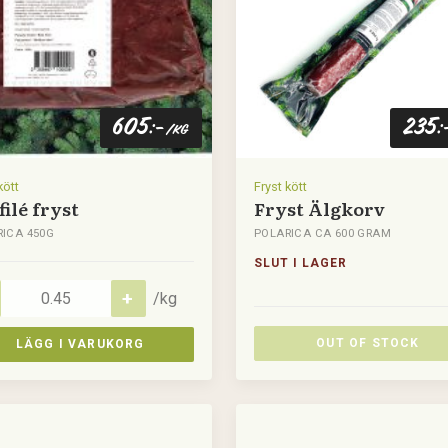
605
235
:-
:
/kg
kött
Fryst kött
filé fryst
Fryst Älgkorv
ICA 450G
POLARICA CA 600 GRAM
SLUT I LAGER
/kg
OUT OF STOCK
LÄGG I VARUKORG