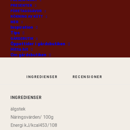
PRESENTKORT
PRESENTER
FÖRETAGSGÅVOR
/kg
LÄGG I VARUKORG
RÖKNING AV KÖTT
MER
Inspiration
Tips
GÅRDSBUTIK
Kategori
Fryst kött
Öppettider i gårdsbutiken
Hitta hit
Om gårdsbutiken
INGREDIENSER
RECENSIONER 
INGREDIENSER
älgstek
Näringsvärden/ 100g
Energi kJ/kcal453/108