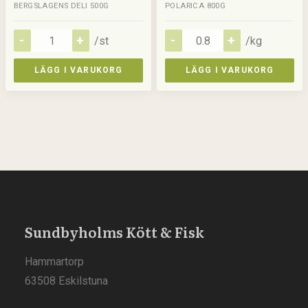
BERGSLAGENS DELI 500G
POLARICA 800G
/st
/kg
LÄGG I VARUKORG
LÄGG I VARUKORG
Sundbyholms Kött & Fisk
Hammartorp
63508 Eskilstuna