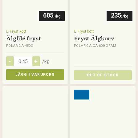
605
235
:-
:-
/kg
/kg
Fryst kött
Fryst kött
Älgfilé fryst
Fryst Älgkorv
POLARICA 450G
POLARICA CA 600 GRAM
/kg
LÄGG I VARUKORG
OUT OF STOCK