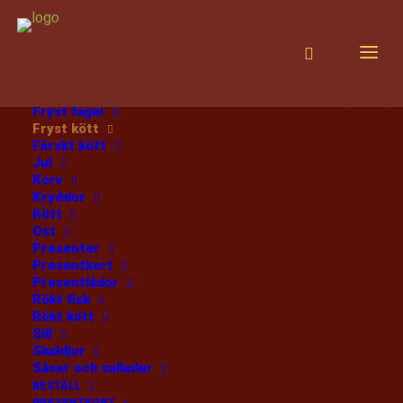
PRODUKTER
Alla produkter
Choklad
Diverse
Fisk
Fryst fisk
Fryst fågel
Fryst kött
Färskt kött
Hem
Fryst Älgstek
Jul
Korv
Kryddor
Kött
Ost
Presenter
Presentkort
Presentlådor
Fryst Älgstek
Rökt fisk
Rökt kött
Sill
BERGSLAGENS DELI CA 800G
Skaldjur
Såser och sallader
399
:-
BESTÄLL
/kg