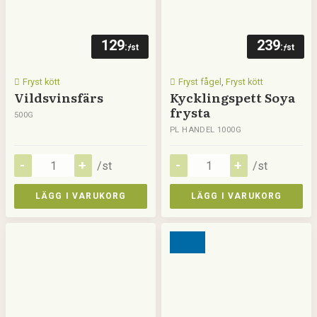
129
239
:-
:-
/st
/st
Fryst kött
Fryst fågel
,
Fryst kött
Vildsvinsfärs
Kycklingspett Soya
frysta
500G
PL HANDEL 1000G
/st
/st
LÄGG I VARUKORG
LÄGG I VARUKORG