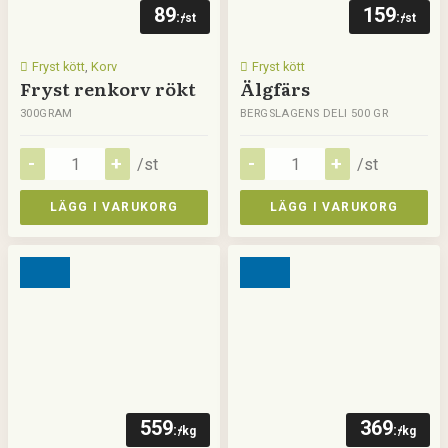
89
159
:-
:-
/st
/st
Fryst kött
,
Korv
Fryst kött
Fryst renkorv rökt
Älgfärs
300GRAM
BERGSLAGENS DELI 500 GR
/st
/st
LÄGG I VARUKORG
LÄGG I VARUKORG
559
369
:-
:-
/kg
/kg