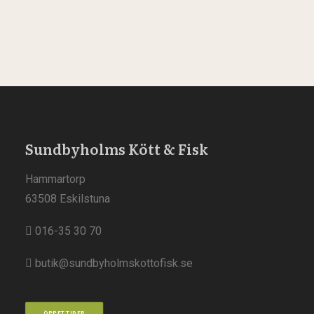
Sundbyholms Kött & Fisk
Hammartorp
63508 Eskilstuna
016-35 30 70
butik@sundbyholmskottofisk.se
ÖPPETTIDER