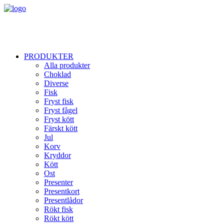
PRODUKTER
Alla produkter
Choklad
Diverse
Fisk
Fryst fisk
Fryst fågel
Fryst kött
Färskt kött
Jul
Korv
Kryddor
Kött
Ost
Presenter
Presentkort
Presentlådor
Rökt fisk
Rökt kött