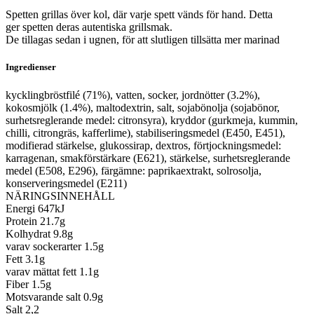
Spetten grillas över kol, där varje spett vänds för hand. Detta
ger spetten deras autentiska grillsmak.
De tillagas sedan i ugnen, för att slutligen tillsätta mer marinad
Ingredienser
kycklingbröstfilé (71%), vatten, socker, jordnötter (3.2%),
kokosmjölk (1.4%), maltodextrin, salt, sojabönolja (sojabönor,
surhetsreglerande medel: citronsyra), kryddor (gurkmeja, kummin,
chilli, citrongräs, kafferlime), stabiliseringsmedel (E450, E451),
modifierad stärkelse, glukossirap, dextros, förtjockningsmedel:
karragenan, smakförstärkare (E621), stärkelse, surhetsreglerande
medel (E508, E296), färgämne: paprikaextrakt, solrosolja,
konserveringsmedel (E211)
NÄRINGSINNEHÅLL
Energi 647kJ
Protein 21.7g
Kolhydrat 9.8g
varav sockerarter 1.5g
Fett 3.1g
varav mättat fett 1.1g
Fiber 1.5g
Motsvarande salt 0.9g
Salt 2,2