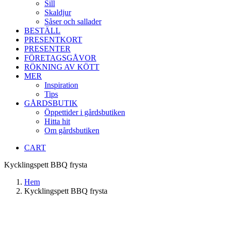
Sill
Skaldjur
Såser och sallader
BESTÄLL
PRESENTKORT
PRESENTER
FÖRETAGSGÅVOR
RÖKNING AV KÖTT
MER
Inspiration
Tips
GÅRDSBUTIK
Öppettider i gårdsbutiken
Hitta hit
Om gårdsbutiken
CART
Kycklingspett BBQ frysta
Hem
Kycklingspett BBQ frysta