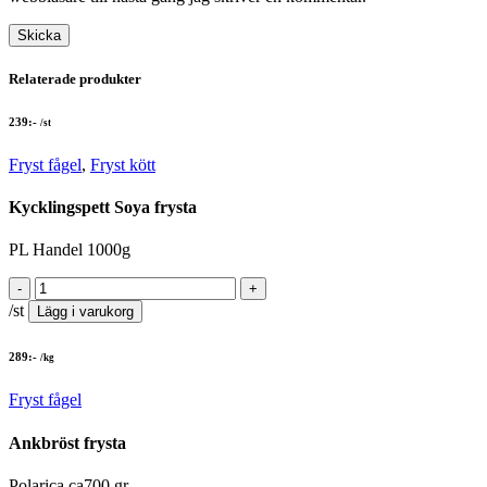
Relaterade produkter
239
:-
/st
Fryst fågel
,
Fryst kött
Kycklingspett Soya frysta
PL Handel 1000g
/st
Lägg i varukorg
289
:-
/kg
Fryst fågel
Ankbröst frysta
Polarica ca700 gr