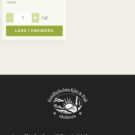
1000G
/st
LÄGG I VARUKORG