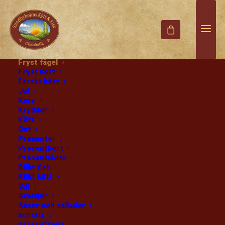
PRODUKTER
Alla produkter
Choklad
Diverse
Fisk
Fryst fisk
Fryst fågel
Fryst kött
Hem
Ankbröst frysta
Färskt kött
Jul
Korv
Kryddor
Kött
Ost
Presenter
Presentkort
Ankbröst frysta
Presentlådor
Rökt fisk
Rökt kött
POLARICA CA700 GR
Sill
Skaldjur
289
:-
Såser och sallader
/kg
BESTÄLL