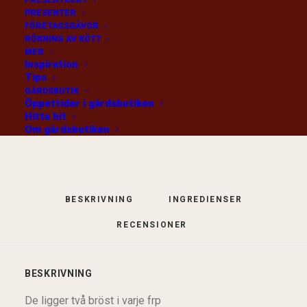
PRESENTKORT
PRESENTER
Fryst, franskt, ligger två och två ca 700g/frp
FÖRETAGSGÅVOR
RÖKNING AV KÖTT
MER
/kg
LÄGG I VARUKORG
Inspiration
Tips
GÅRDSBUTIK
Öppettider i gårdsbutiken
Hitta hit
Kategori
Fryst fågel
Om gårdsbutiken
BESKRIVNING
INGREDIENSER
RECENSIONER 
BESKRIVNING
De ligger två bröst i varje frp