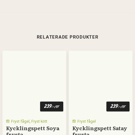
RELATERADE PRODUKTER
239
239
:-
:-
/st
/st
Fryst fågel
,
Fryst kött
Fryst fågel
Kycklingspett Soya
Kycklingspett Satay
frysta
frysta