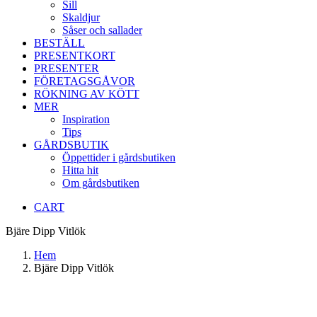
Sill
Skaldjur
Såser och sallader
BESTÄLL
PRESENTKORT
PRESENTER
FÖRETAGSGÅVOR
RÖKNING AV KÖTT
MER
Inspiration
Tips
GÅRDSBUTIK
Öppettider i gårdsbutiken
Hitta hit
Om gårdsbutiken
CART
Bjäre Dipp Vitlök
Hem
Bjäre Dipp Vitlök