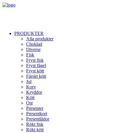
PRODUKTER
Alla produkter
Choklad
Diverse
Fisk
Fryst fisk
Fryst fågel
Fryst kött
Färskt kött
Jul
Korv
Kryddor
Kött
Ost
Presenter
Presentkort
Presentlådor
Rökt fisk
Rökt kött