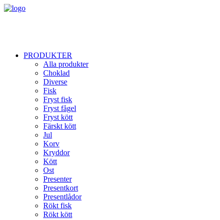
PRODUKTER
Alla produkter
Choklad
Diverse
Fisk
Fryst fisk
Fryst fågel
Fryst kött
Färskt kött
Jul
Korv
Kryddor
Kött
Ost
Presenter
Presentkort
Presentlådor
Rökt fisk
Rökt kött