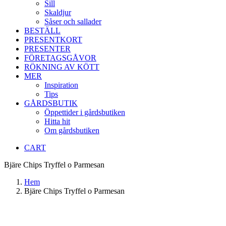
Sill
Skaldjur
Såser och sallader
BESTÄLL
PRESENTKORT
PRESENTER
FÖRETAGSGÅVOR
RÖKNING AV KÖTT
MER
Inspiration
Tips
GÅRDSBUTIK
Öppettider i gårdsbutiken
Hitta hit
Om gårdsbutiken
CART
Bjäre Chips Tryffel o Parmesan
Hem
Bjäre Chips Tryffel o Parmesan