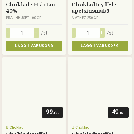
Choklad - Hjärtan
Chokladtryffel -
40%
apelsinsmak5
PRALINHUSET 100 GR
MATHEZ 250 GR
/st
/st
LÄGG I VARUKORG
LÄGG I VARUKORG
99
49
:-
:-
/st
/st
Choklad
Choklad
Chokladtryffel -
Chokladtryffel -