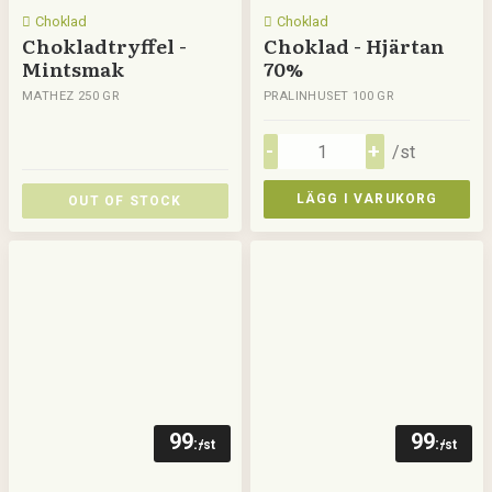
Choklad
Choklad
Chokladtryffel -
Choklad - Hjärtan
Mintsmak
70%
MATHEZ 250 GR
PRALINHUSET 100 GR
/st
LÄGG I VARUKORG
OUT OF STOCK
99
99
:-
:-
/st
/st