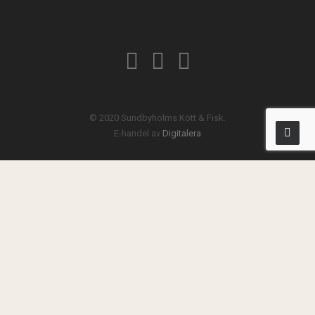
© 2020 Sundbyholms Kött & Fisk.
E-handel av
Digitalera
Privacy Preference Center
Privacy Preferences
Vi använder cookies för att ge dig den bästa upplevelsen på
den här webbplatsen. Om du fortsätter att använda webbplatsen