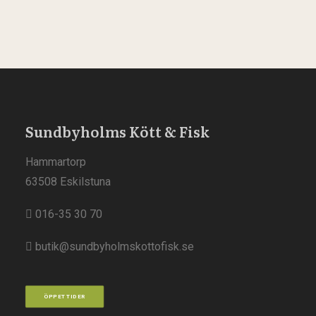
Sundbyholms Kött & Fisk
Hammartorp
63508 Eskilstuna
016-35 30 70
butik@sundbyholmskottofisk.se
ÖPPETTIDER