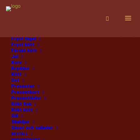
PRODUKTER
Alla produkter
Choklad
Diverse
Fisk
Fryst fisk
Fryst fågel
Fryst kött
Färskt kött
Hem
Chokladtryffel – Whiskeysmak
Jul
Korv
Kryddor
Kött
Ost
Presenter
Presentkort
Presentlådor
Chokladtryffel –
Rökt fisk
Rökt kött
Whiskeysmak
Sill
Skaldjur
Såser och sallader
MATHEZ 100 GR
BESTÄLL