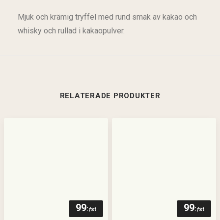
Mjuk och krämig tryffel med rund smak av kakao och
whisky och rullad i kakaopulver.
RELATERADE PRODUKTER
99
99
:-
:-
/st
/st