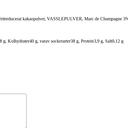
cker, fettreducerat kakaopulver, VASSLEPULVER, Marc de Champagne 
8 g,
Kolhydrater
40 g,
varav sockerarter
38 g,
Protein
3,9 g,
Salt
0,12 g