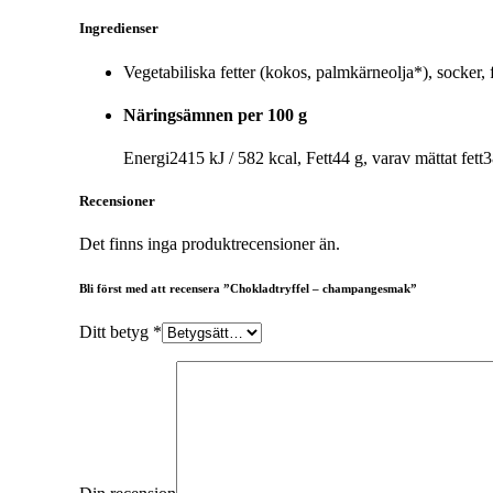
Ingredienser
Vegetabiliska fetter (kokos, palmkärneolja*), so
Näringsämnen per 100 g
Energi
2415 kJ / 582 kcal,
Fett
44 g,
varav mättat fett
3
Recensioner
Det finns inga produktrecensioner än.
Bli först med att recensera ”Chokladtryffel – champangesmak”
Ditt betyg
*