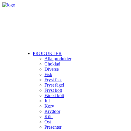
PRODUKTER
Alla produkter
Choklad
Diverse
Fisk
Fryst fisk
Fryst fågel
Fryst kött
Färskt kött
Jul
Korv
Kryddor
Kött
Ost
Presenter