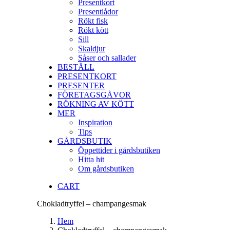
Presentkort
Presentlådor
Rökt fisk
Rökt kött
Sill
Skaldjur
Såser och sallader
BESTÄLL
PRESENTKORT
PRESENTER
FÖRETAGSGÅVOR
RÖKNING AV KÖTT
MER
Inspiration
Tips
GÅRDSBUTIK
Öppettider i gårdsbutiken
Hitta hit
Om gårdsbutiken
CART
Chokladtryffel – champangesmak
Hem