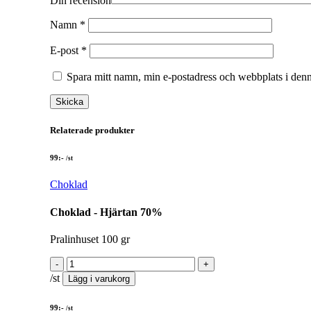
Din recension
Namn
*
E-post
*
Spara mitt namn, min e-postadress och webbplats i denn
Relaterade produkter
99
:-
/st
Choklad
Choklad - Hjärtan 70%
Pralinhuset 100 gr
/st
Lägg i varukorg
99
:-
/st