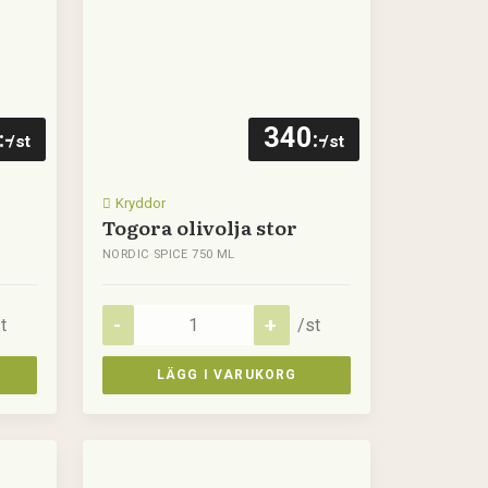
340
:-
:-
/st
/st
Kryddor
Togora olivolja stor
NORDIC SPICE 750 ML
t
/st
LÄGG I VARUKORG