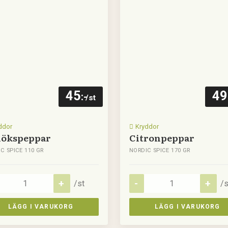
45
49
:-
/st
ddor
Kryddor
lökspeppar
Citronpeppar
C SPICE 110 GR
NORDIC SPICE 170 GR
/st
/s
LÄGG I VARUKORG
LÄGG I VARUKORG