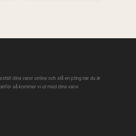
eställ dina varor online och slå en pling när du är
tanför så kommer vi ut med dina varor.