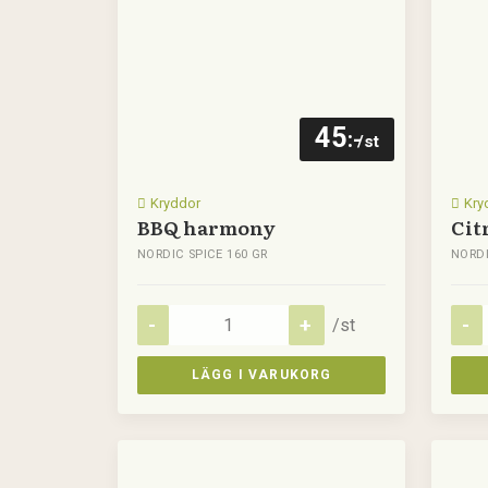
45
:-
/st
Kryddor
Kry
BBQ harmony
Cit
NORDIC SPICE 160 GR
NORDI
/st
LÄGG I VARUKORG