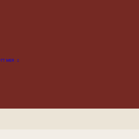
ÖTT
MER
Inspiration
Tips