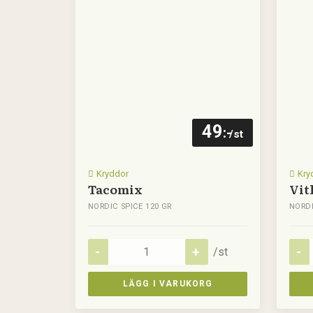
49
:-
/st
Kryddor
Kry
Tacomix
Vit
NORDIC SPICE 120 GR
NORDI
/st
LÄGG I VARUKORG