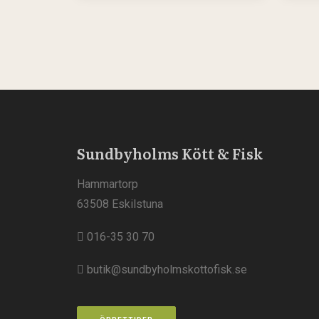
Sundbyholms Kött & Fisk
Hammartorp
63508 Eskilstuna
016-35 30 70
butik@sundbyholmskottofisk.se