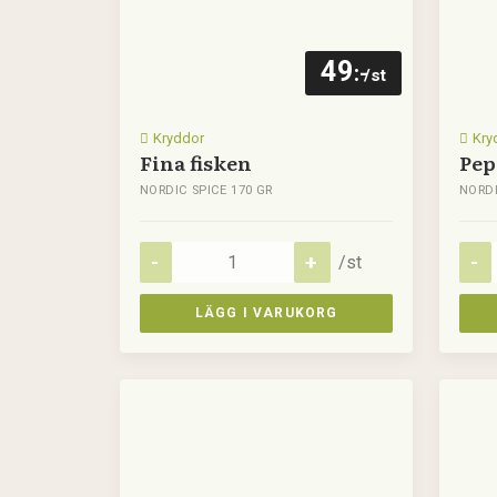
49
:-
/st
Kryddor
Kry
Fina fisken
Pep
NORDIC SPICE 170 GR
NORDI
/st
LÄGG I VARUKORG