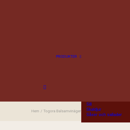
Alla produkter
Choklad
Diverse
Fisk
Fryst fisk
Fryst fågel
Fryst kött
Färskt kött
Jul
PRODUKTER
Korv
Kryddor
Kött
Ost
Presenter
Presentkort
Presentlådor
Rökt fisk
Rökt kött
Sill
Skaldjur
Hem
Togora Balsamvinäger
Såser och sallader