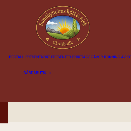
BESTÄLL
PRESENTKORT
PRESENTER
FÖRETAGSGÅVOR
RÖKNING AV K
Öppettider i
GÅRDSBUTIK
gårdsbutiken
Hitta hit
Om gårdsbutiken