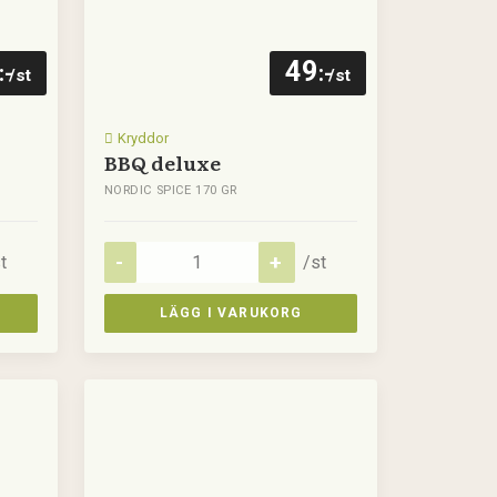
49
:-
:-
/st
/st
Kryddor
BBQ deluxe
NORDIC SPICE 170 GR
t
/st
LÄGG I VARUKORG