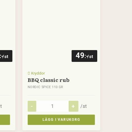
49
:-
:-
/st
/st
Kryddor
BBQ classic rub
NORDIC SPICE 110 GR
t
/st
LÄGG I VARUKORG