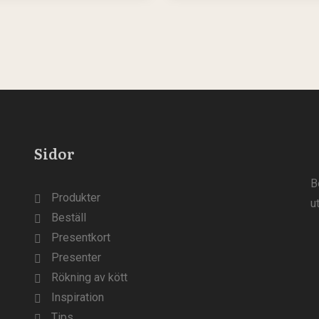
Sidor
B
Produkter
u
Beställ
Presentkort
Presenter
Rökning av kött
Inspiration
Tips