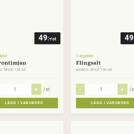
49
49
:-
/st
ddor
Kryddor
rontimjan
Flingsalt
C SPICE 120 GR
NORDIC SPICE 100 GR
/st
/s
LÄGG I VARUKORG
LÄGG I VARUKORG