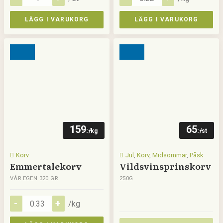
LÄGG I VARUKORG
LÄGG I VARUKORG
159
65
:-
:-
/kg
/st
Korv
Jul
,
Korv
,
Midsommar
,
Påsk
Emmertalekorv
Vildsvinsprinskorv
VÅR EGEN 320 GR
250G
/kg