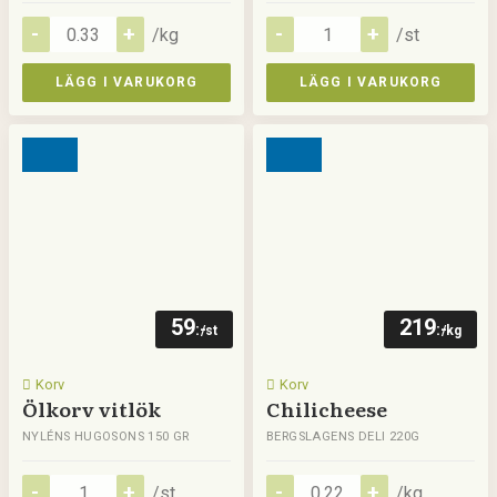
/kg
/st
LÄGG I VARUKORG
LÄGG I VARUKORG
59
219
:-
:-
/st
/kg
Korv
Korv
Ölkorv vitlök
Chilicheese
NYLÉNS HUGOSONS 150 GR
BERGSLAGENS DELI 220G
/st
/kg