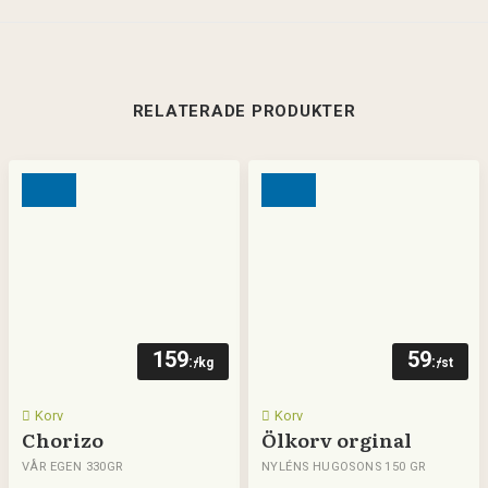
RELATERADE PRODUKTER
159
59
:-
:-
/kg
/st
Korv
Korv
Chorizo
Ölkorv orginal
VÅR EGEN 330GR
NYLÉNS HUGOSONS 150 GR