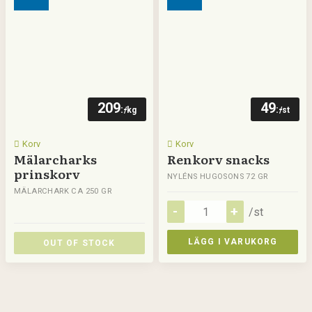
209
49
:-
:-
/kg
/st
Korv
Korv
Mälarcharks
Renkorv snacks
prinskorv
NYLÉNS HUGOSONS 72 GR
MÄLARCHARK CA 250 GR
/st
LÄGG I VARUKORG
OUT OF STOCK