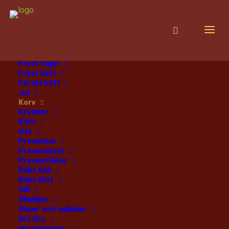
PRODUKTER
Alla produkter
Choklad
Diverse
Fisk
Fryst fisk
Fryst fågel
Fryst kött
Färskt kött
Hem
Sundbyholmare- mälarchark
Jul
Korv
Kryddor
Kött
Ost
Presenter
Presentkort
Sundbyholmare-
Presentlådor
Rökt fisk
mälarchark
Rökt kött
Sill
Skaldjur
MÄLARCHARK 300G
Såser och sallader
57
:-
BESTÄLL