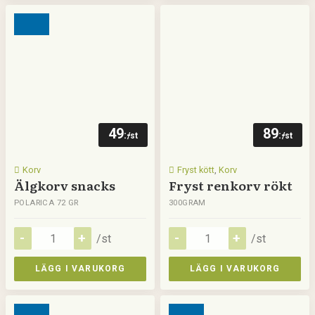
49
89
:-
:-
/st
/st
Korv
Fryst kött
,
Korv
Älgkorv snacks
Fryst renkorv rökt
POLARICA 72 GR
300GRAM
/st
/st
LÄGG I VARUKORG
LÄGG I VARUKORG