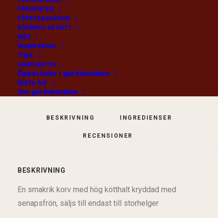
/st
PRESENTKORT
PRESENTER
FÖRETAGSGÅVOR
SLUT I LAGER
RÖKNING AV KÖTT
MER
Inspiration
Tips
Kategori
Korv
GÅRDSBUTIK
Öppettider i gårdsbutiken
Hitta hit
Om gårdsbutiken
BESKRIVNING
INGREDIENSER
RECENSIONER 
BESKRIVNING
En smakrik korv med hög kötthalt kryddad med
senapsfrön, säljs till endast till storhelger