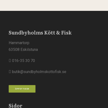
Sundbyholms Kött & Fisk
Hammartorp
63508 Eskilstuna
016-35 30 70
butik@sundbyholmskottofisk.se
ÖPPETTIDER
Sidor