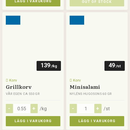
LÄGG I VARUKORG
OUT OF STOCK
139
49
:-
:-
/kg
/st
Korv
Korv
Grillkorv
Minisalami
VÅR EGEN CA 550 GR
NYLÉNS HUGOSONS 60 GR
/kg
/st
LÄGG I VARUKORG
LÄGG I VARUKORG