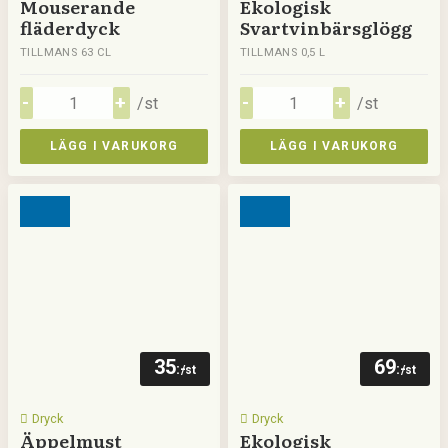
Mouserande
Ekologisk
fläderdyck
Svartvinbärsglögg
TILLMANS 63 CL
TILLMANS 0,5 L
/st
/st
LÄGG I VARUKORG
LÄGG I VARUKORG
35
69
:-
:-
/st
/st
Dryck
Dryck
Äppelmust
Ekologisk