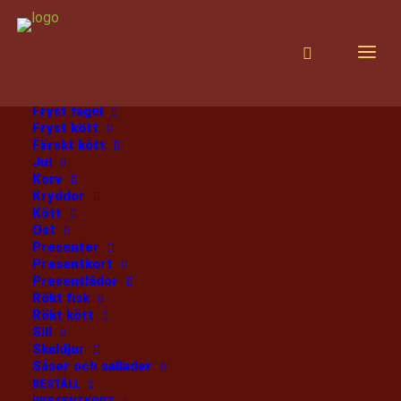
PRODUKTER
Alla produkter
Choklad
Diverse
Fisk
Fryst fisk
Fryst fågel
Fryst kött
Färskt kött
Hem
Jägarglögg
Jul
Korv
Kryddor
Kött
Ost
Presenter
Presentkort
Presentlådor
Jägarglögg
Rökt fisk
Rökt kött
Sill
TILLMANS 50 CL
Skaldjur
Såser och sallader
69
:-
BESTÄLL
/st