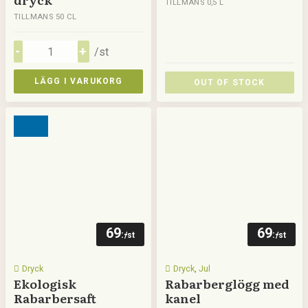
TILLMANS 0,5 L
TILLMANS 50 CL
/st
LÄGG I VARUKORG
OUT OF STOCK
69
69
:-
:-
/st
/st
Dryck
Dryck
,
Jul
Ekologisk
Rabarberglögg med
Rabarbersaft
kanel