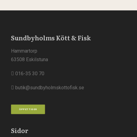
Sundbyholms Kött & Fisk
Hammartorp
63508 Eskilstuna
016-35 30 70
butik@sundbyholmskottofisk.se
ÖPPETTIDER
Sidor