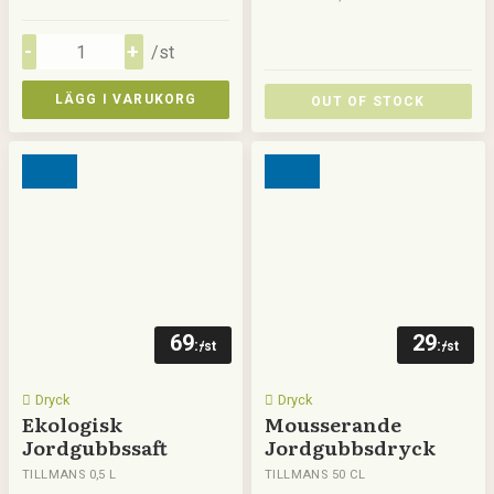
/st
LÄGG I VARUKORG
OUT OF STOCK
69
29
:-
:-
/st
/st
Dryck
Dryck
Ekologisk
Mousserande
Jordgubbssaft
Jordgubbsdryck
TILLMANS 0,5 L
TILLMANS 50 CL