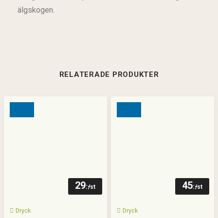
älgskogen.
RELATERADE PRODUKTER
29
45
:-
:-
/st
/st
Dryck
Dryck