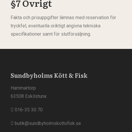
§7 Övrigt
Fakta och prisuppgifter lämnas med reservation för
tryckfel, eventuella oriktigt angivna tekniska
specifikationer samt för slutförsäljning.
Sundbyholms Kött & Fisk
Hammartorp
63508 Eskilstuna
016-35 30 70
butik@sundbyholmskottofisk.se