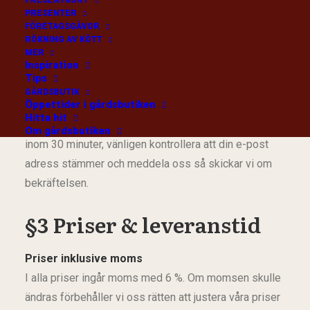
PRESENTKORT
PRESENTER
kopplingen mot swish.
FÖRETAGSGÅVOR
RÖKNING AV KÖTT
Kvitto/Orderbekräftelse
MER
Inspiration
När du lagt en godkänd beställning så erhåller du ett
Tips
e-postmeddelande som gäller som orderbekräftelse.
GÅRDSBUTIK
Öppettider i gårdsbutiken
Tillsammans med din leverans får du sedan ett
Hitta hit
papperskvitto. Om du inte fått en orderbekräftelse
Om gårdsbutiken
inom 30 minuter, vänligen kontrollera att din e-post
adress stämmer och meddela oss så skickar vi om
bekräftelsen.
§3 Priser & leveranstid
Priser inklusive moms
I alla priser ingår moms med 6 %. Om momsen skulle
ändras förbehåller vi oss rätten att justera våra priser