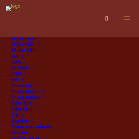
PRODUKTER
Alla produkter
Choklad
Diverse
Fisk
Fryst fisk
Fryst fågel
Fryst kött
§1 Allmänna köpvillkor
Färskt kött
Jul
Korv
Kryddor
Om du är under 18 år så måste du ha målsmans
Kött
tillstånd att beställa hos oss. Bedrägeriförsök
Ost
Presenter
polisanmäls alltid av oss.
Presentkort
Presentlådor
§2 Betalning
Rökt fisk
Rökt kött
Sill
Swish
Skaldjur
Såser och sallader
Du kan betala med Swish både i webbshopen och i
BESTÄLL
gårdsbutiken. Vi sparar inga känsliga uppgifter i