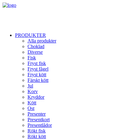
PRODUKTER
Alla produkter
Choklad
Diverse
Fisk
Fryst fisk
Fryst fågel
Fryst kött
Färskt kött
Jul
Korv
Kryddor
Kött
Ost
Presenter
Presentkort
Presentlådor
Rökt fisk
Rökt kött