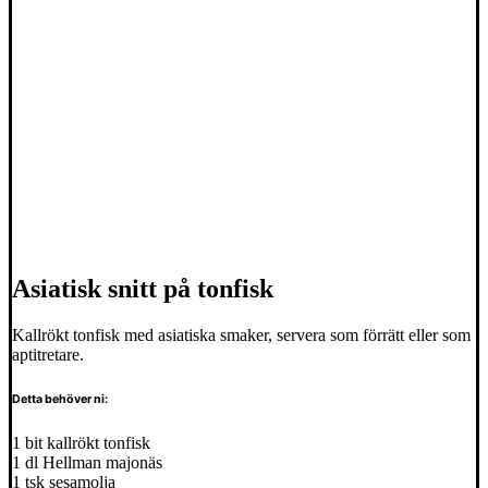
Asiatisk snitt på tonfisk
Kallrökt tonfisk med asiatiska smaker, servera som förrätt eller som
aptitretare.
Detta behöver ni:
1 bit kallrökt tonfisk
1 dl Hellman majonäs
1 tsk sesamolja