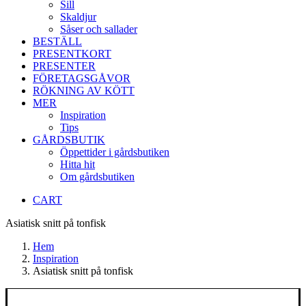
Sill
Skaldjur
Såser och sallader
BESTÄLL
PRESENTKORT
PRESENTER
FÖRETAGSGÅVOR
RÖKNING AV KÖTT
MER
Inspiration
Tips
GÅRDSBUTIK
Öppettider i gårdsbutiken
Hitta hit
Om gårdsbutiken
CART
Asiatisk snitt på tonfisk
Hem
Inspiration
Asiatisk snitt på tonfisk