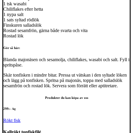
1 tsk wasabi
Chiliflakes efter hetta
1 nypa salt
1 sats syltad rödlök
Finskuren salladslök
Rostad sesamfrön, gärna både svarta och vita
Rostad lök
Gör så här:
Blanda majonäsen och sesamolja, chiliflakes, wasabi och salt. Fyll i
spritspåse.
Skär tonfisken i mindre bitar. Pressa ut vätskan i den syltade löken
och lägg på tonfisken. Spritsa på majonäs, toppa med salladslök
sesamfrön och rostad lök. Servera som förrätt eller aptitretare.
Produkter du kan köpa av oss
299
:-
/kg
Rökt fisk
Kallrökt tonfiskfilé